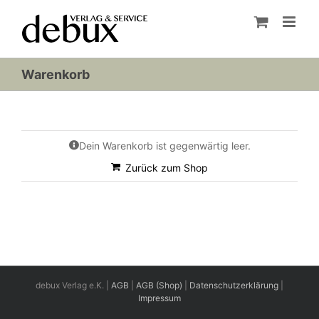
Zum
Inhalt
springen
Warenkorb
Dein Warenkorb ist gegenwärtig leer.
Zurück zum Shop
debux Verlag e.K. |
AGB
|
AGB (Shop)
|
Datenschutzerklärung
|
Impressum