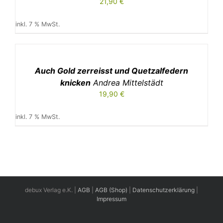
21,90
€
inkl. 7 % MwSt.
IN
DEN
WARENKORB
/
Auch Gold zerreisst und Quetzalfedern
DETAILS
knicken
Andrea Mittelstädt
19,90
€
inkl. 7 % MwSt.
debux Verlag e.K. |
AGB
|
AGB (Shop)
|
Datenschutzerklärung
|
Impressum