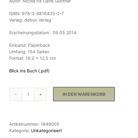
Autor: Nicola Ira Liane Günther
ISBN: 978-3-9816435-2-7
Verlag: debux Verlag
Erscheinungsdatum : 09.05.2014
Einband: Paperback
Umfang: 154 Seiten
Format: 19,0 x 12,5 cm
Blick ins Buch (.pdf)
IN DEN WARENKORB
25
Jahre
13
Nicola
Ira
Artikelnummer:
1848005
Liane
Kategorie:
Unkategorisiert
Günther